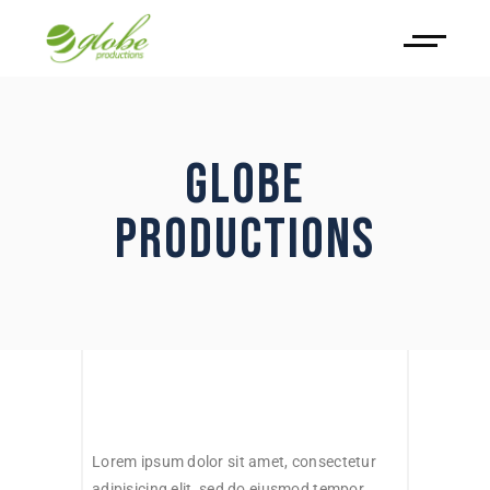
GLOBE
PRODUCTIONS
Lorem ipsum dolor sit amet, consectetur
adipisicing elit, sed do eiusmod tempor